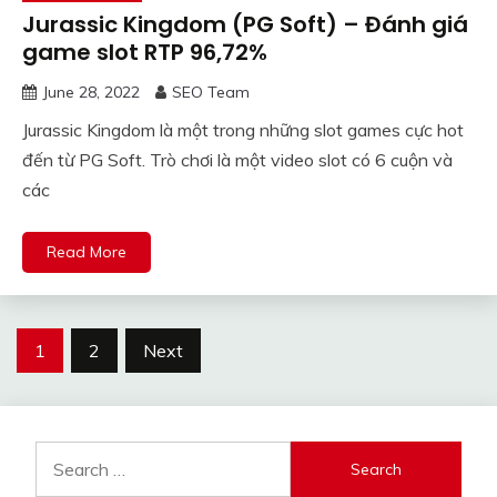
Jurassic Kingdom (PG Soft) – Đánh giá
game slot RTP 96,72%
June 28, 2022
SEO Team
Jurassic Kingdom là một trong những slot games cực hot
đến từ PG Soft. Trò chơi là một video slot có 6 cuộn và
các
Read More
Posts
1
2
Next
pagination
Search
for: