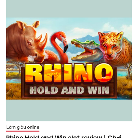
Làm giàu online
Rhino Hold and Win slot review | Chơi