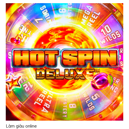
Làm giàu online