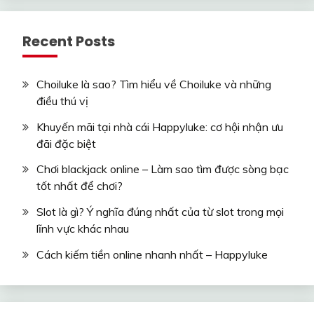
Recent Posts
Choiluke là sao? Tìm hiểu về Choiluke và những
điều thú vị
Khuyến mãi tại nhà cái Happyluke: cơ hội nhận ưu
đãi đặc biệt
Chơi blackjack online – Làm sao tìm được sòng bạc
tốt nhất để chơi?
Slot là gì? Ý nghĩa đúng nhất của từ slot trong mọi
lĩnh vực khác nhau
Cách kiếm tiền online nhanh nhất – Happyluke