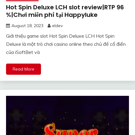
Hot Spin Deluxe LCH slot review|RTP 96
%|Chơi miễn phí tại Happyluke
August 18, 2023
eldev
Giới thiệu game slot Hot Spin Deluxe LCH Hot Spin
Deluxe là một trò chơi casino online theo chủ đề cổ điển
của iSoftBet và
Read More