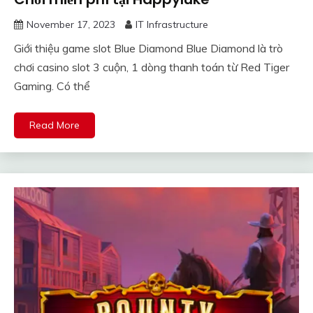
November 17, 2023
IT Infrastructure
Giới thiệu game slot Blue Diamond Blue Diamond là trò
chơi casino slot 3 cuộn, 1 dòng thanh toán từ Red Tiger
Gaming. Có thể
Read More