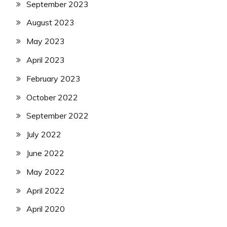
September 2023
August 2023
May 2023
April 2023
February 2023
October 2022
September 2022
July 2022
June 2022
May 2022
April 2022
April 2020