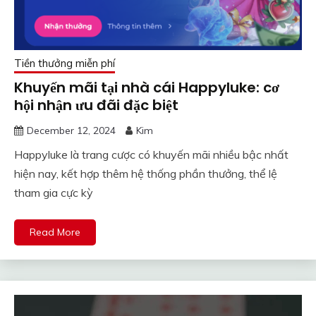
Tiền thưởng miễn phí
Khuyến mãi tại nhà cái Happyluke: cơ
hội nhận ưu đãi đặc biệt
December 12, 2024
Kim
Happyluke là trang cược có khuyến mãi nhiều bậc nhất
hiện nay, kết hợp thêm hệ thống phần thưởng, thể lệ
tham gia cực kỳ
Read More