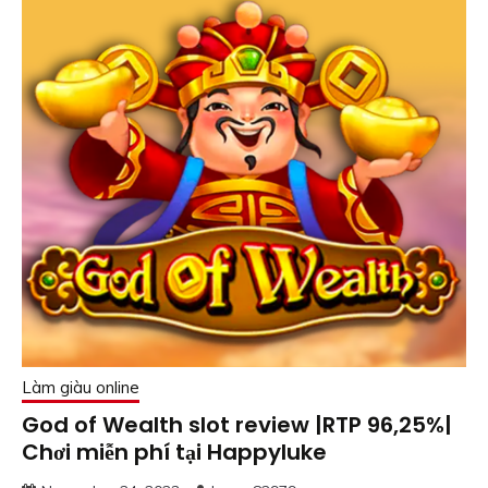
Làm giàu online
God of Wealth slot review |RTP 96,25%|
Chơi miễn phí tại Happyluke