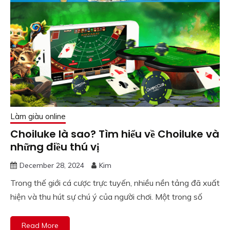
Làm giàu online
Choiluke là sao? Tìm hiểu về Choiluke và
những điều thú vị
December 28, 2024
Kim
Trong thế giới cá cược trực tuyến, nhiều nền tảng đã xuất
hiện và thu hút sự chú ý của người chơi. Một trong số
Read More