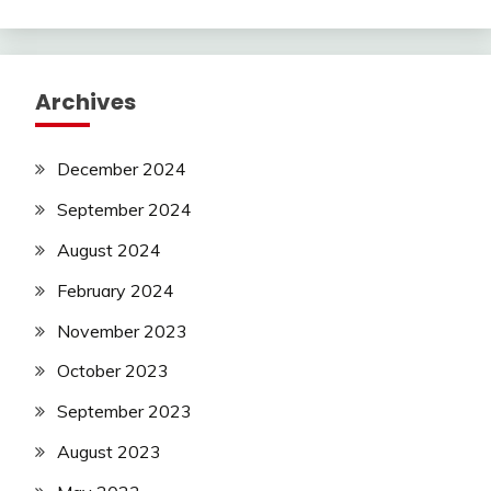
Archives
December 2024
September 2024
August 2024
February 2024
November 2023
October 2023
September 2023
August 2023