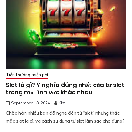
Tiền thưởng miễn phí
Slot là gì? Ý nghĩa đúng nhất của từ slot
trong mọi lĩnh vực khác nhau
September 18, 2024
Kim
Chắc hẳn nhiều bạn đã nghe đến từ “slot” nhưng thắc
mắc slot là gì, và cách sử dụng từ slot làm sao cho đúng?