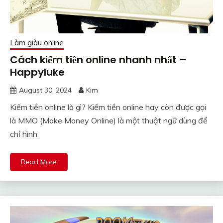
Làm giàu online
Cách kiếm tiền online nhanh nhất –
Happyluke
August 30, 2024
Kim
Kiếm tiền online là gì? Kiếm tiền online hay còn được gọi
là MMO (Make Money Online) là một thuật ngữ dùng để
chỉ hình
Read More