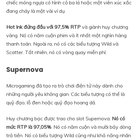
chiếc móng ngựa có hình cỏ ba lá hoặc một viên xúc xắc
đang cháy là một vài ví dụ.
Hot Ink đứng đầu với 97,5% RTP
và giành huy chương
vàng. Nó có năm cuộn phim và ít nhất một nghìn hàng
thanh toán. Ngoài ra, nó có các biểu tượng Wild và
Scatter. Tất nhiên, nó có vòng quay miễn phí.
Supernova
Microgaming đã tạo ra trò chơi điện tử này dành cho
những người yêu không gian. Các biểu tượng có thể là
quỹ đạo, lỗ đen hoặc quỹ đạo hoang dã.
Huy chương bạc được trao cho slot Supernova.
Nó có
mức RTP là 97,05%
. Nó có năm cuộn và mười bảy dòng
trả tiền. Nó có biểu tượng Wild cũng như khả năng nhân