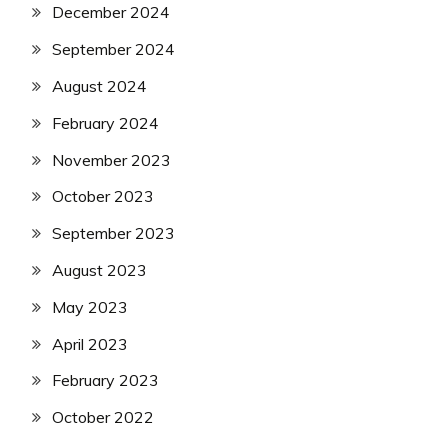
December 2024
September 2024
August 2024
February 2024
November 2023
October 2023
September 2023
August 2023
May 2023
April 2023
February 2023
October 2022