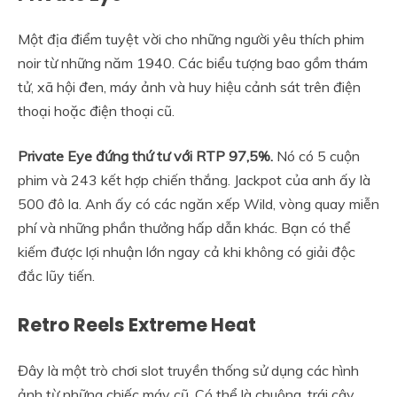
Một địa điểm tuyệt vời cho những người yêu thích phim
noir từ những năm 1940. Các biểu tượng bao gồm thám
tử, xã hội đen, máy ảnh và huy hiệu cảnh sát trên điện
thoại hoặc điện thoại cũ.
Private Eye đứng thứ tư với RTP 97,5%.
Nó có 5 cuộn
phim và 243 kết hợp chiến thắng. Jackpot của anh ấy là
500 đô la. Anh ấy có các ngăn xếp Wild, vòng quay miễn
phí và những phần thưởng hấp dẫn khác. Bạn có thể
kiếm được lợi nhuận lớn ngay cả khi không có giải độc
đắc lũy tiến.
Retro Reels Extreme Heat
Đây là một trò chơi slot truyền thống sử dụng các hình
ảnh từ những chiếc máy cũ. Có thể là chuông, trái cây,