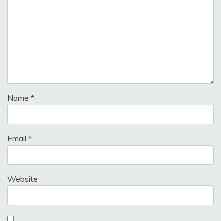
Name
*
Email
*
Website