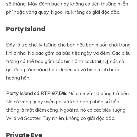
số thắng. Máy đánh bạc này không có tiền thưởng miễn
phí hoặc vòng quay. Ngoài ra, không có giải độc đắc.
Party Island
Đây là trò chơi lý tưởng cho bạn nếu bạn muốn chơi trong
khi ở nhà. Nó bao gồm cả bữa tiệc ngày và đêm. Các biểu
tượng có thể bao gồm các hình ảnh cocktail, DJ, các cô
gái đang tắm nắng hoặc khiêu vũ và bình minh hoặc
hoàng hôn.
Party Island có RTP 97,5%.
Nó có 5 và 10 dòng trả tiền.
Nó có vòng quay miễn phí và khả năng nhân số tiền
thắng là một điểm cộng. Ngoài ra, nó có các biểu tượng
Wild và Scatter. Tuy nhiên, không có giải độc đắc.
Private Eye