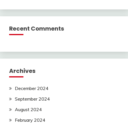
Recent Comments
Archives
December 2024
September 2024
August 2024
February 2024