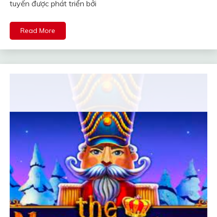
tuyến được phát triển bởi
Read More