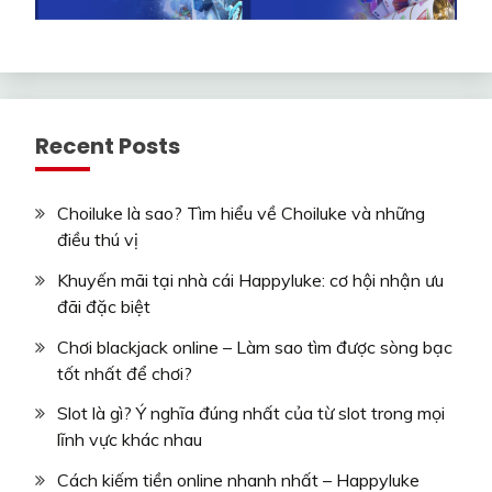
Recent Posts
Choiluke là sao? Tìm hiểu về Choiluke và những
điều thú vị
Khuyến mãi tại nhà cái Happyluke: cơ hội nhận ưu
đãi đặc biệt
Chơi blackjack online – Làm sao tìm được sòng bạc
tốt nhất để chơi?
Slot là gì? Ý nghĩa đúng nhất của từ slot trong mọi
lĩnh vực khác nhau
Cách kiếm tiền online nhanh nhất – Happyluke