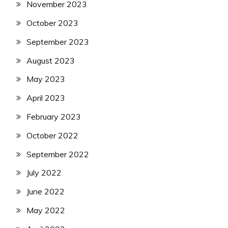
November 2023
October 2023
September 2023
August 2023
May 2023
April 2023
February 2023
October 2022
September 2022
July 2022
June 2022
May 2022