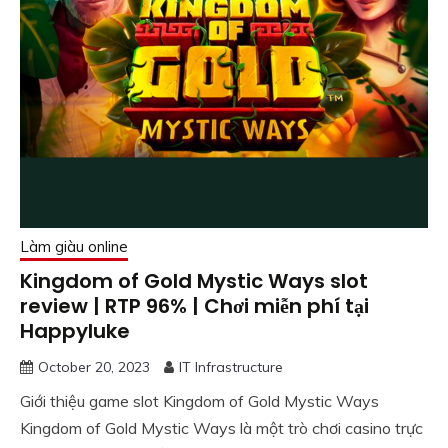
Làm giàu online
Kingdom of Gold Mystic Ways slot
review | RTP 96% | Chơi miễn phí tại
Happyluke
October 20, 2023
IT Infrastructure
Giới thiệu game slot Kingdom of Gold Mystic Ways
Kingdom of Gold Mystic Ways là một trò chơi casino trực