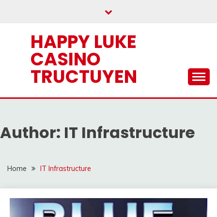
Skip
to
content
HAPPY LUKE
CASINO
TRUCTUYEN
Author:
IT Infrastructure
Home
IT Infrastructure