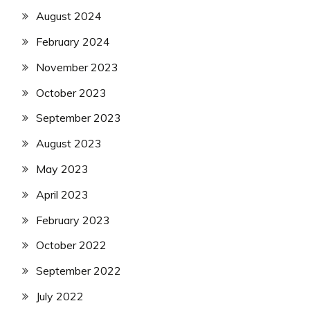
August 2024
February 2024
November 2023
October 2023
September 2023
August 2023
May 2023
April 2023
February 2023
October 2022
September 2022
July 2022