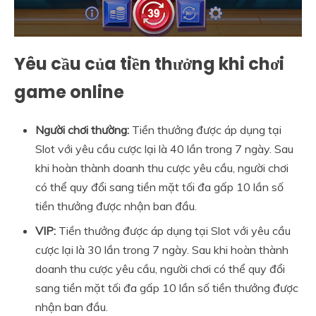
Yêu cầu của tiền thưởng khi chơi
game online
Người chơi thường:
Tiền thưởng được áp dụng tại
Slot với yêu cầu cược lại là 40 lần trong 7 ngày. Sau
khi hoàn thành doanh thu cược yêu cầu, người chơi
có thể quy đổi sang tiền mặt tối đa gấp 10 lần số
tiền thưởng được nhận ban đầu.
VIP:
Tiền thưởng được áp dụng tại Slot với yêu cầu
cược lại là 30 lần trong 7 ngày. Sau khi hoàn thành
doanh thu cược yêu cầu, người chơi có thể quy đổi
sang tiền mặt tối đa gấp 10 lần số tiền thưởng được
nhận ban đầu.