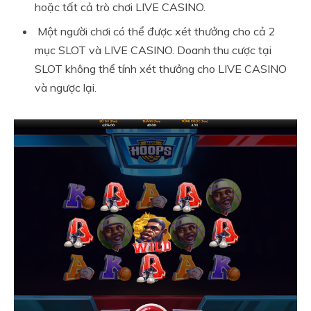
hoặc tất cả trò chơi LIVE CASINO.
Một người chơi có thể được xét thưởng cho cả 2
mục SLOT và LIVE CASINO. Doanh thu cược tại
SLOT không thể tính xét thưởng cho LIVE CASINO
và ngược lại.