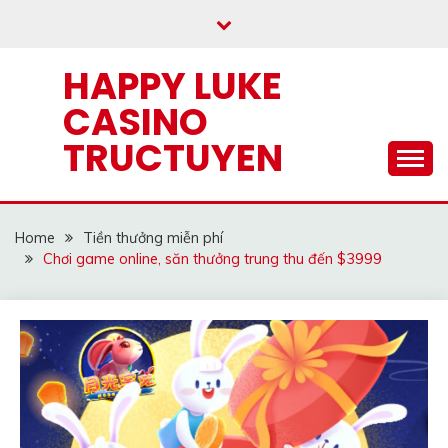
Skip
to
content
HAPPY LUKE
CASINO
TRUCTUYEN
Home
Tiền thưởng miễn phí
Chơi game online, săn thưởng trung thu đến $3999