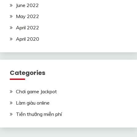
June 2022
May 2022
April 2022
April 2020
Categories
Chơi game Jackpot
Làm giàu online
Tiền thưởng miễn phí