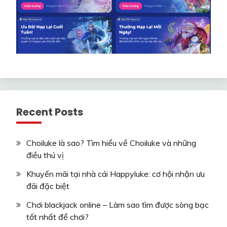
Recent Posts
Choiluke là sao? Tìm hiểu về Choiluke và những
điều thú vị
Khuyến mãi tại nhà cái Happyluke: cơ hội nhận ưu
đãi đặc biệt
Chơi blackjack online – Làm sao tìm được sòng bạc
tốt nhất để chơi?