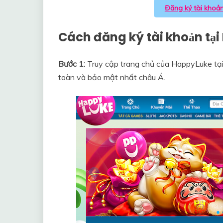
Đăng ký tài khoản
Cách đăng ký tài khoản tạ
Bước 1:
Truy cập trang chủ của HappyLuke tạ
toàn và bảo mật nhất châu Á.