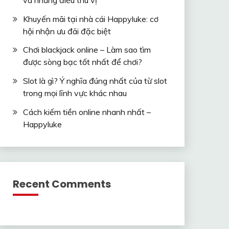
Khuyến mãi tại nhà cái Happyluke: cơ
hội nhận ưu đãi đặc biệt
Chơi blackjack online – Làm sao tìm
được sòng bạc tốt nhất để chơi?
Slot là gì? Ý nghĩa đúng nhất của từ slot
trong mọi lĩnh vực khác nhau
Cách kiếm tiền online nhanh nhất –
Happyluke
Recent Comments