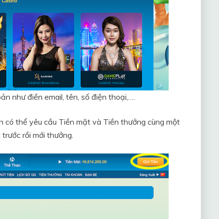
n như điền email, tên, số điện thoại,….
n có thể yêu cầu Tiền mặt và Tiền thưởng cùng một
trước rồi mới thưởng.