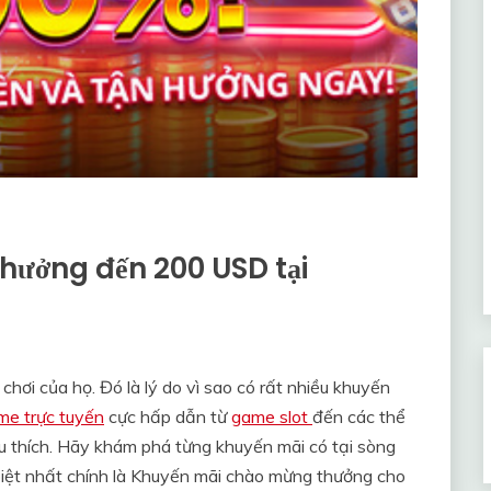
ưởng đến 200 USD tại
hơi của họ. Đó là lý do vì sao có rất nhiều khuyến
me trực tuyến
cực hấp dẫn từ
game slot
đến các thể
u thích. Hãy khám phá từng khuyến mãi có tại sòng
biệt nhất chính là Khuyến mãi chào mừng thưởng cho