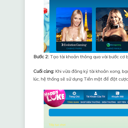
Bước 2:
Tạo tài khoản thông qua vài bước cơ bả
Cuối cùng:
Khi vừa đăng ký tài khoản xong, bạ
lúc, hệ thống sẽ sử dụng Tiền mặt để đặt cược 