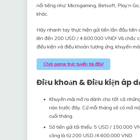
nổi tiếng như: Microgaming, Betsoft, Play’n G
khác.
Hãy nhanh tay thực hiện gửi tiền lần đầu tiên
lên đến 200 USD / 4.600.000 VND! Và chắc c
điều kiện và điều khoản tương ứng, khuyến m
Chơi game trực tuyến tại đây!
Điều khoản & Điều kiện áp 
Khuyến mãi mở ra dành cho tất cả những 
nào trước đây. Cứ mỗi tháng sẽ có mở m
cuối tháng.
Số tiền gửi tối thiểu: 5 USD / 150.000 V
công là từ 200 USD /4.600.000 VND