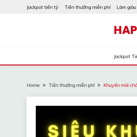
Skip
Jackpot tiền tỷ
Tiền thưởng miễn phí
Làm giàu 
to
content
HAP
Jackpot T
Home
Tiền thưởng miễn phí
Khuyến mãi ch