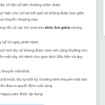
 gấp 10 lần số tiền thưởng nhận được.
hực hiện cho cả hai kết quả sẽ không được bao gồm
 và chuyển nhượng nào.
ong tất cả các trò chơi như
slots, live game
nhưng
y kể từ ngày phát hành.
 dịch tích lũy sẽ không được xem xét cộng thưởng cho
yến mãi này chỉ dành cho giao dịch đầu tiên và duy
c khuyến mãi khác.
chối hoặc lấy lại bất kỳ chương trình khuyến mãi nào
ền đưa ra quyết định cuối cùng.
 HappyLuke được áp dụng.