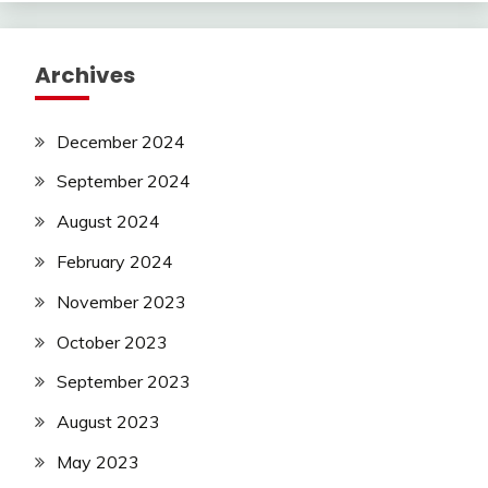
Archives
December 2024
September 2024
August 2024
February 2024
November 2023
October 2023
September 2023
August 2023
May 2023