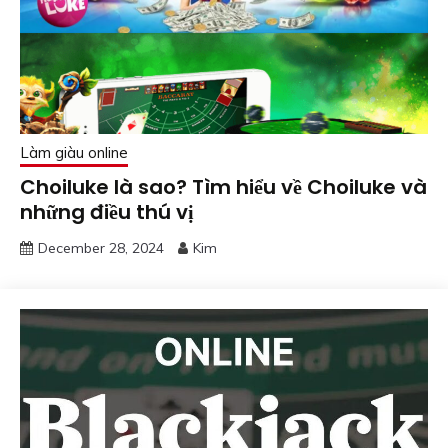
Làm giàu online
Choiluke là sao? Tìm hiểu về Choiluke và
những điều thú vị
December 28, 2024
Kim