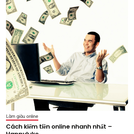
Làm giàu online
Cách kiếm tiền online nhanh nhất –