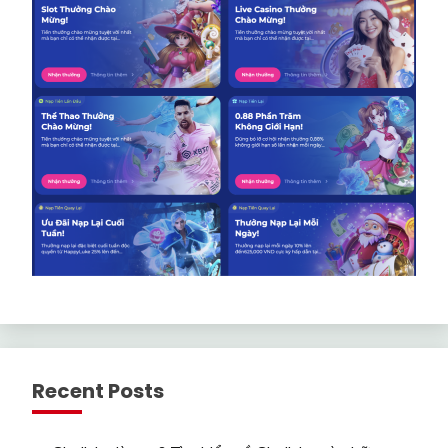
Recent Posts