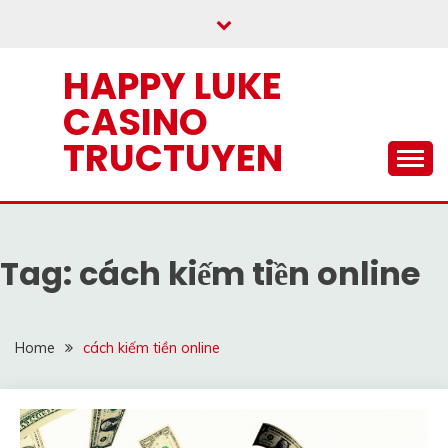
Skip
to
content
HAPPY LUKE
CASINO
TRUCTUYEN
Tag:
cách kiếm tiền online
Home
cách kiếm tiền online