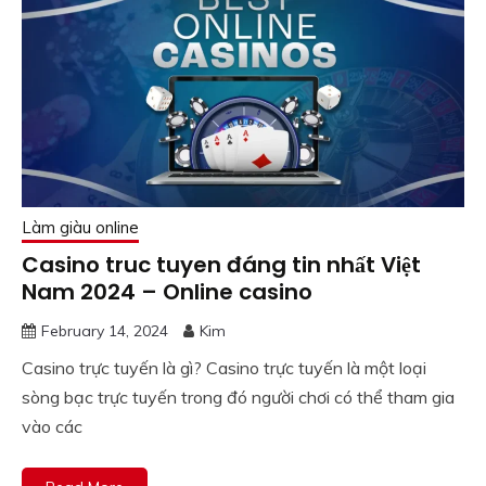
Làm giàu online
Casino truc tuyen đáng tin nhất Việt
Nam 2024 – Online casino
February 14, 2024
Kim
Casino trực tuyến là gì? Casino trực tuyến là một loại
sòng bạc trực tuyến trong đó người chơi có thể tham gia
vào các