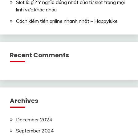
Slot là gì? Ý nghĩa đúng nhất của từ slot trong mọi
lĩnh vực khác nhau
Cách kiếm tiền online nhanh nhất – Happyluke
Recent Comments
Archives
December 2024
September 2024