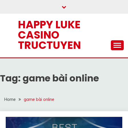
Skip
to
content
HAPPY LUKE
CASINO
TRUCTUYEN
Tag:
game bài online
Home
game bài online